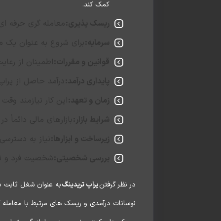
کمک کند.
ریسک پذیری:
معامله گری حرفه ای
سرمایه:
برای شروع به عنوان یک مع
قوانین و مقررات:
اطمینان از رعای
پایداری درآمد:
درآمد حاصل از پراپ
زمان و تعهد:
این کار نیازمند وقت
شرایط بازار:
بازارهای مالی دائماً د
زیرساخت و ابزارها:
نیاز به دسترسی
بررسی شخصیتی:
شخصیت فرد و توا
در نظر گرفتن
پراپ تریدینگ
به عنوان شغل ثابت با
نوسانات درآمدی و ریسک های مرتبط با معامله گ