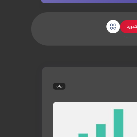
شبورد
پراپ