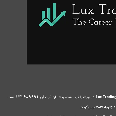
Lux Tradin
در بریتانیا ثبت شده و شماره ثبت آن
131609991
است.
ویه ۲۰۲۱
برمی‌گردد.