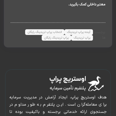
بر داخلی کمک بگیرید.
چسب
آینده پراپ تریدینگ
انتخاب پراپ تریدینگ رایگان
:
پراپ تریدینگ
پراپ تریدینگ رایگان
دسترسی
پنل
سریع
کاربری
صفحه
پشتیبانی
 اوستریچ پراپ، ایجاد آرامش در مدیریت سرمایه
اصلی
وبلاگ
ی معامله‌گران است. این پلتفرم به طور مداوم در
شروع
ورود
جوی ارائه خدماتی برجسته و باکیفیت بوده تا
چالش
و