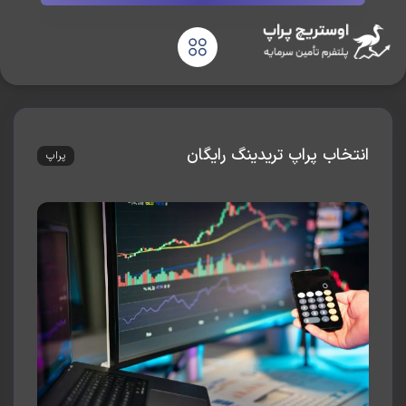
تخاب پراپ تریدینگ رایگان
پراپ