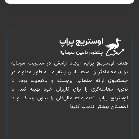
دسترسی
پنل
سریع
کاربری
صفحه
پشتیبانی
 اوستریچ پراپ، ایجاد آرامش در مدیریت سرمایه
اصلی
وبلاگ
ی معامله‌گران است. این پلتفرم به طور مداوم در
شروع
ورود
جوی ارائه خدماتی برجسته و باکیفیت بوده تا
چالش
و
به معامله‌گری را برای کاربران خود بهینه کند. با
قوانین
عضویت
تریچ پراپ، تصمیمات مالی‌تان را بدون ریسک و با
تماس
ینان بیشتر انتخاب کنید!
با
ما
درباره
ما