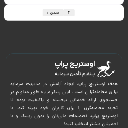
1
2
بعدی »
دسترسی
پنل
سریع
کاربری
صفحه
پشتیبانی
 اوستریچ پراپ، ایجاد آرامش در مدیریت سرمایه
اصلی
وبلاگ
ی معامله‌گران است. این پلتفرم به طور مداوم در
شروع
ورود
جوی ارائه خدماتی برجسته و باکیفیت بوده تا
چالش
و
به معامله‌گری را برای کاربران خود بهینه کند. با
قوانین
عضویت
تریچ پراپ، تصمیمات مالی‌تان را بدون ریسک و با
تماس
ینان بیشتر انتخاب کنید!
با