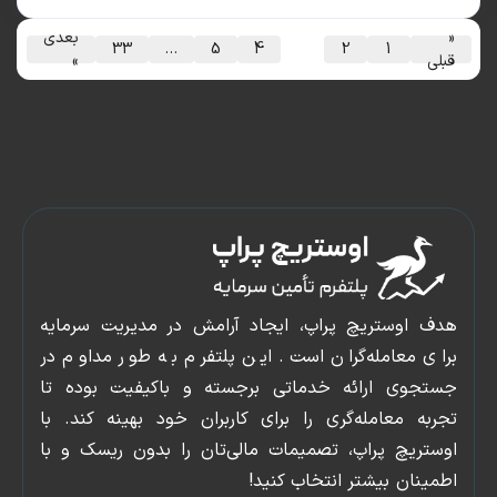
بعدی
33
…
5
4
3
2
1
ی
»
دسترسی
پنل
سریع
کاربری
صفحه
پشتیبانی
 اوستریچ پراپ، ایجاد آرامش در مدیریت سرمایه
اصلی
وبلاگ
ی معامله‌گران است. این پلتفرم به طور مداوم در
شروع
ورود
جوی ارائه خدماتی برجسته و باکیفیت بوده تا
چالش
و
به معامله‌گری را برای کاربران خود بهینه کند. با
قوانین
عضویت
تریچ پراپ، تصمیمات مالی‌تان را بدون ریسک و با
تماس
ینان بیشتر انتخاب کنید!
با