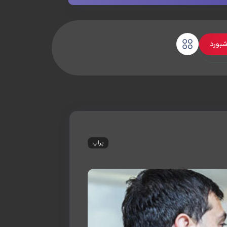
شبورد
پراپ