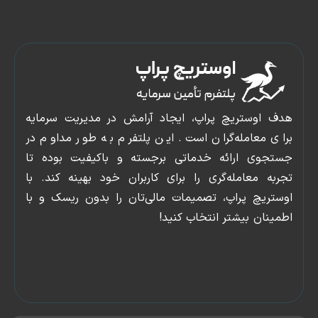
دسترسی
پنل
سریع
کاربری
صفحه
پشتیبانی
 اوستریچ پراپ، ایجاد آرامش در مدیریت سرمایه
اصلی
وبلاگ
ی معامله‌گران است. این پلتفرم به طور مداوم در
شروع
ورود
جوی ارائه خدماتی برجسته و باکیفیت بوده تا
چالش
و
به معامله‌گری را برای کاربران خود بهینه کند. با
قوانین
عضویت
تریچ پراپ، تصمیمات مالی‌تان را بدون ریسک و با
تماس
ینان بیشتر انتخاب کنید!
با
ما
درباره
ما