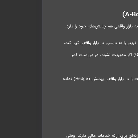
لات تریدر را به درستی در بازار واقعی کپی کند،
بین سودی که تریدر در پلتفرم می‌بیند و سودی که شرکت در بروکر کسب کرده، اختلاف ایجاد می‌شود. این اختلاف (Gap) اگر مدیریت نشود، در درازمدت کمر
سودهای انفجاری: تصور کنید ۱۰ تریدر روی یک خبر اقتصادی، پوزیشن‌های سنگین موفق بگیرند. اگر شرکت این معاملات را در بازار واقعی پوشش (Hedge) نداده
ن سخت‌گیرانه‌ای برای ارائه خدمات مالی دارند. وقتی