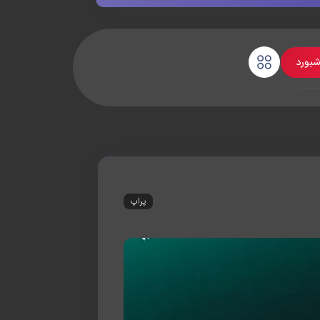
شبورد
پراپ