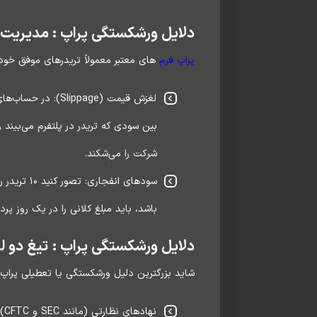
دلایل ورشکستگی پراپ : مدیریت ریسک ضع
پراپ فرم‌
های معتبر معمولاً تریدرهای موفق خود را به بازار واقعی (Live Market) متصل می‌کنند (A-Book). اما انتق
لغزش قیمت (ippage
شرکت را می‌شکند.
باشد، باید مبلغ کلانی را در یک روز پ
دلایل ورشکستگی پراپ : تیغ دو لبه‌ی قانون‌گذار
شاید بزرگترین دلیل ورشکستگی یا تعطیلی پراپ‌ف
نه